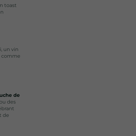
n toast
on
, un vin
ce, comme
ouche de
 ou des
ébrant
t de