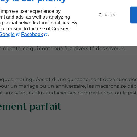
 improve user experience by
Customize
nt and ads, as well as analyzing
ng social networks functionalities. By
you consent to the use of Cookies
Google
Facebook
.
Noël est un dessert qui ne manque jamais d'émerveiller 
 au beurre ou de mousse chocolatée, elle symbolise la c
 recette, ce qui contribue à la diversité des saveurs.
coques meringuées et d’une ganache, sont devenues de
pour un mariage ou un anniversaire, les macarons se déc
at aux saveurs plus audacieuses comme la rose ou la pis
ement parfait