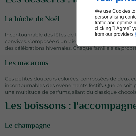
We use Cookies to
La bûche de Noël
personalising conte
traffic and optimizi
clicking "I Agree" 
from our providers
Incontournable des fêtes de fin d’année, la bûche de 
convives. Composée d'un biscuit roulé garni de crème
des célébrations hivernales. Chaque famille a sa propre
Les macarons
Ces petites douceurs colorées, composées de deux 
incontournables des événements festifs. Que ce soit 
une multitude de parfums, allant du classique chocol
Les boissons : l'accompagn
Le champagne