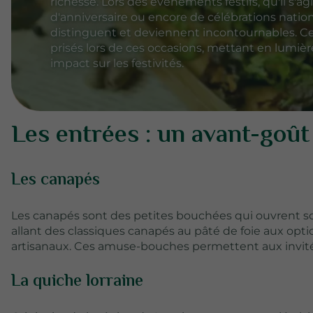
richesse. Lors des événements festifs, qu'il s'a
d'anniversaire ou encore de célébrations nationa
distinguent et deviennent incontournables. Cet 
prisés lors de ces occasions, mettant en lumière 
impact sur les festivités.
Les entrées : un avant-goût 
Les canapés
Les canapés sont des petites bouchées qui ouvrent so
allant des classiques canapés au pâté de foie aux op
artisanaux. Ces amuse-bouches permettent aux invité
La quiche lorraine