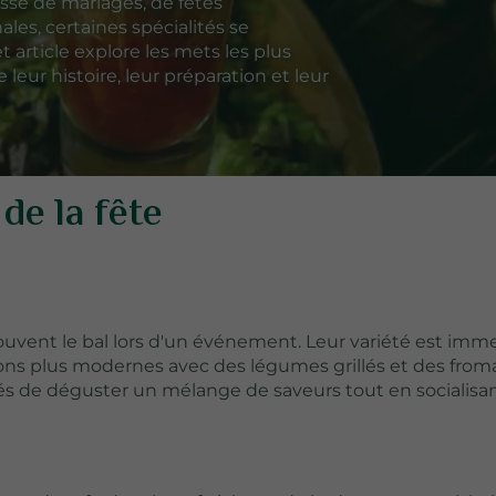
gisse de mariages, de fêtes
les, certaines spécialités se
article explore les mets les plus
leur histoire, leur préparation et leur
de la fête
uvent le bal lors d'un événement. Leur variété est imm
tions plus modernes avec des légumes grillés et des fro
s de déguster un mélange de saveurs tout en socialisan