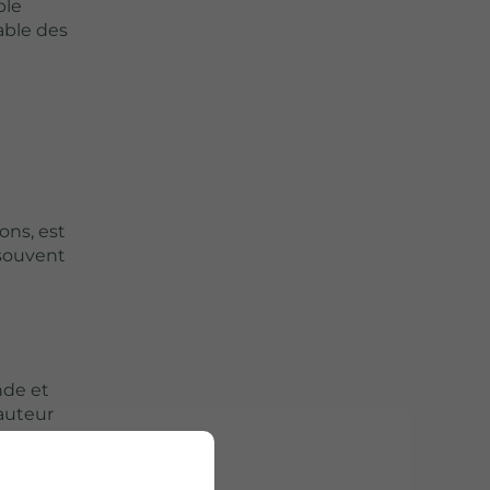
ble
table des
ons, est
 souvent
nde et
hauteur