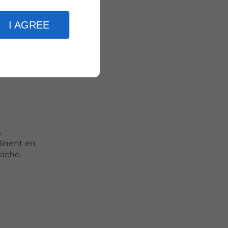
I AGREE
les
haleur
s
linent en
tache.