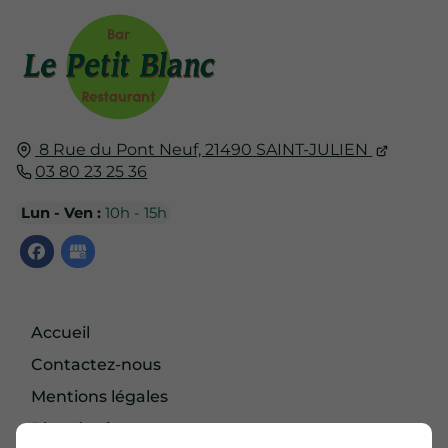
8 Rue du Pont Neuf,
21490
SAINT-JULIEN
03 80 23 25 36
Lun - Ven :
10h - 15h
Accueil
Contactez-nous
Mentions légales
Plan du site